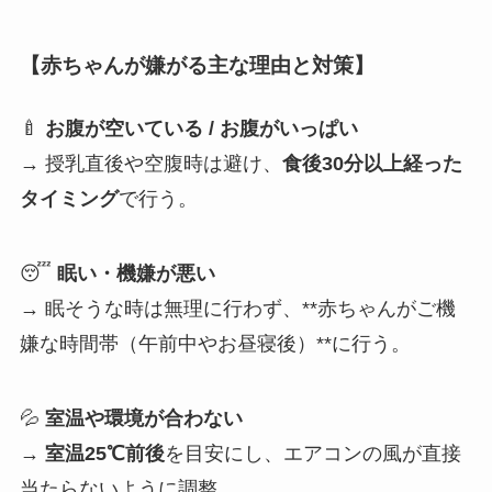
【赤ちゃんが嫌がる主な理由と対策】
🍼
お腹が空いている / お腹がいっぱい
→ 授乳直後や空腹時は避け、
食後30分以上経った
タイミング
で行う。
😴
眠い・機嫌が悪い
→ 眠そうな時は無理に行わず、**赤ちゃんがご機
嫌な時間帯（午前中やお昼寝後）**に行う。
💦
室温や環境が合わない
→
室温25℃前後
を目安にし、エアコンの風が直接
当たらないように調整。